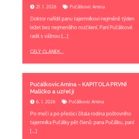
21. 1. 2026
Pučálkovic Amina
Doktor nařídil panu tajemníkovi nejméně týden
ležet bez nejmenšího rozčilení. Paní Pučálkové
radil s vážnou […]
CELÝ ČLÁNEK...
Pučálkovic Amina – KAPITOLA PRVNÍ
Maličko a uzřel ji
6. 1. 2026
Pučálkovic Amina
Рo meči a po přeslici čítala rodina poštovního
tajemníka Pučálky pět členů: pana Pučálku, paní
[…]