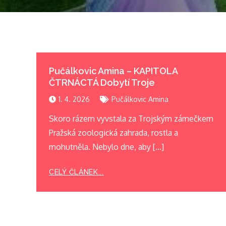
Pučálkovic Amina – KAPITOLA
ČTRNÁCTÁ Dobytí Troje
1. 4. 2026
Pučálkovic Amina
Skoro rázem vyvstala za Trojským zámečkem
Pražská zoologická zahrada, rostla a
mohutněla. Nebylo dne, aby […]
CELÝ ČLÁNEK...