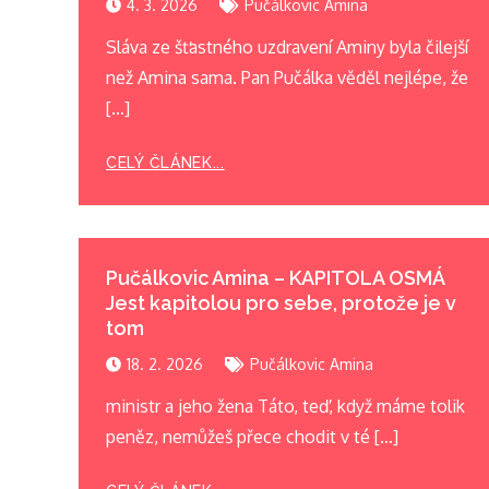
4. 3. 2026
Pučálkovic Amina
Sláva ze šťastného uzdravení Aminy byla čilejší
než Amina sama. Pan Pučálka věděl nejlépe, že
[…]
CELÝ ČLÁNEK...
Pučálkovic Amina – KAPITOLA OSMÁ
Jest kapitolou pro sebe, protože je v
tom
18. 2. 2026
Pučálkovic Amina
ministr a jeho žena Táto, teď, když máme tolik
peněz, nemůžeš přece chodit v té […]