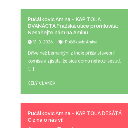
Pučálkovic Amina – KAPITOLA
DVANÁCTÁ Pražská ulice promluvila:
Nesahejte nám na Aminu
18. 3. 2026
Pučálkovic Amina
Dříve než bernardýni z Indie přišla stavební
komise a zjistila, že sice domu nehrozí sesutí,
[…]
CELÝ ČLÁNEK...
Pučálkovic Amina – KAPITOLA DESÁTÁ
Cizina o nás ví!