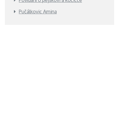
Povídání o pejskovi a kočičce
Pučálkovic Amina