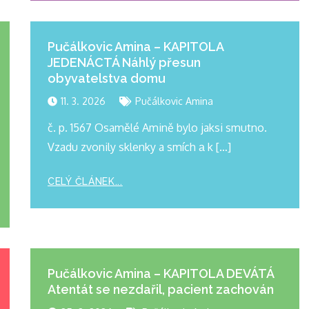
Pučálkovic Amina – KAPITOLA
JEDENÁCTÁ Náhlý přesun
obyvatelstva domu
11. 3. 2026
Pučálkovic Amina
č. p. 1567 Osamělé Amině bylo jaksi smutno.
Vzadu zvonily sklenky a smích а k […]
CELÝ ČLÁNEK...
Pučálkovic Amina – KAPITOLA DEVÁTÁ
Atentát se nezdařil, pacient zachován