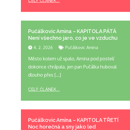
CELÝ ČLÁNEK...
Pučálkovic Amina – KAPITOLA PÁTÁ
Není všechno jaro, co je ve vzduchu
4. 2. 2026
Pučálkovic Amina
Město kolem už spalo, Amina pod postelí
dokonce chrápala, jen pan Pučálka huboval
dlouho přes […]
CELÝ ČLÁNEK...
Pučálkovic Amina – KAPITOLA TŘETÍ
Noc horečná a sny jako led