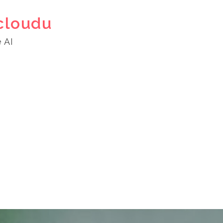
cloudu
 AI