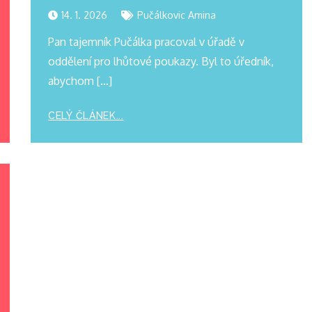
14. 1. 2026
Pučálkovic Amina
Pan tajemník Pučálka pracoval v úřadě v
oddělení pro lhůtové poukazy. Byl to úředník,
abychom […]
CELÝ ČLÁNEK...