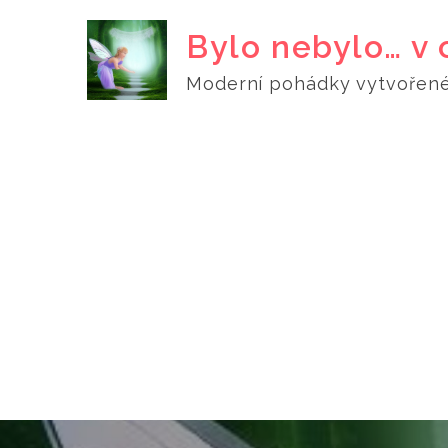
Skip
Bylo nebylo… v 
to
content
Moderní pohádky vytvořené