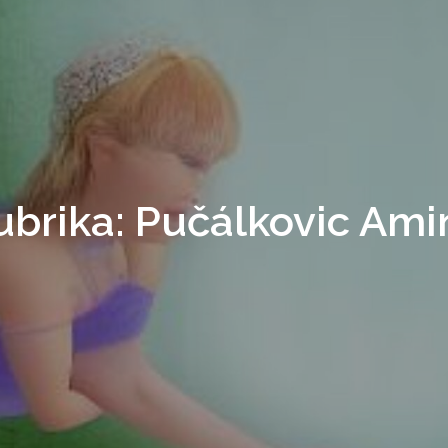
ubrika:
Pučálkovic Ami