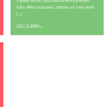
V jedné vesnici byla stará děvečka jménem
Káča. Měla chaloupku, zahradu a k tomu ještě
[…]
CELÝ ČLÁNEK...