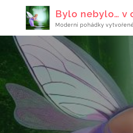
Skip
Bylo nebylo… v 
to
content
Moderní pohádky vytvořené