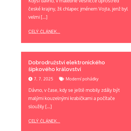
Kdysi dávno, v malebné vesničce uprostřed
české krajiny, žil chlapec jménem Vojta, jenž byl
velmi […]
CELÝ ČLÁNEK...
Dobrodružství elektronického
šípkového království
7. 7. 2025
Moderní pohádky
Dávno, v čase, kdy se ještě mobily zdály být
malými kouzelnými krabičkami a počítače
sloužily […]
CELÝ ČLÁNEK...