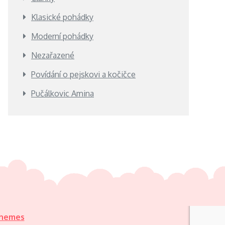
Klasické pohádky
Moderní pohádky
Nezařazené
Povídání o pejskovi a kočičce
Pučálkovic Amina
Themes