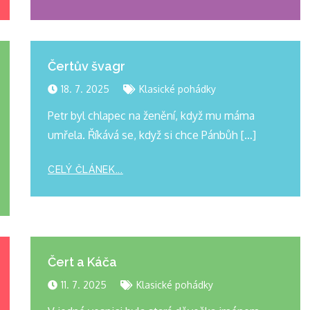
Čertův švagr
18. 7. 2025
Klasické pohádky
Petr byl chlapec na ženění, když mu máma
umřela. Říkává se, když si chce Pánbůh […]
CELÝ ČLÁNEK...
Čert a Káča
11. 7. 2025
Klasické pohádky