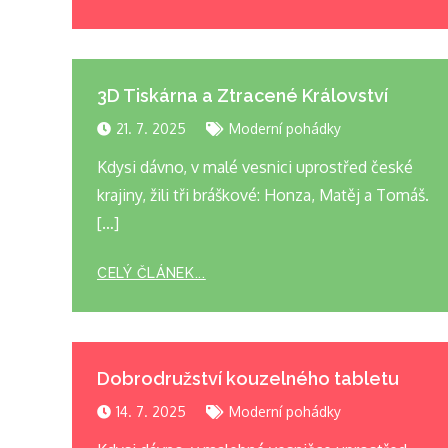
3D Tiskárna a Ztracené Království
21. 7. 2025
Moderní pohádky
Kdysi dávno, v malé vesnici uprostřed české
krajiny, žili tři bráškové: Honza, Matěj a Tomáš.
[…]
CELÝ ČLÁNEK...
Dobrodružství kouzelného tabletu
14. 7. 2025
Moderní pohádky