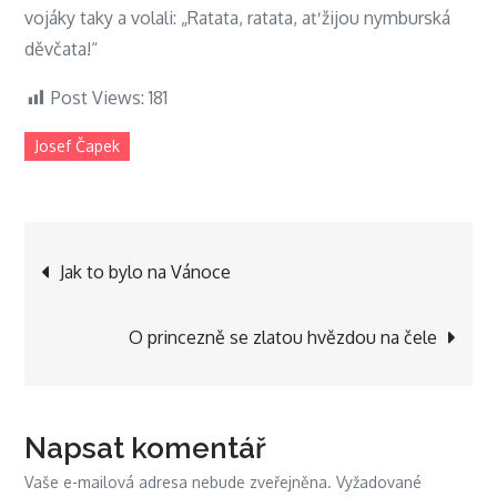
vojáky taky a volali: „Ratata, ratata, ať žijou nymburská
děvčata!“
Post Views:
181
Josef Čapek
Navigace
Jak to bylo na Vánoce
pro
O princezně se zlatou hvězdou na čele
příspěvek
Napsat komentář
Vaše e-mailová adresa nebude zveřejněna.
Vyžadované