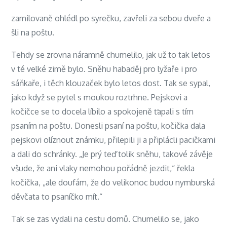
zamilovaně ohlédl po syrečku, zavřeli za sebou dveře a
šli na poštu.
Tehdy se zrovna náramně chumelilo, jak už to tak letos
v té velké zimě bylo. Sněhu habaděj pro lyžaře i pro
sáňkaře, i těch klouzaček bylo letos dost. Tak se sypal,
jako když se pytel s moukou roztrhne. Pejskovi a
kočičce se to docela líbilo a spokojeně ťapali s tím
psaním na poštu. Donesli psaní na poštu, kočička dala
pejskovi olíznout známku, přilepili ji a připlácli pacičkami
a dali do schránky. „Je prý teď tolik sněhu, takové závěje
všude, že ani vlaky nemohou pořádně jezdit,“ řekla
kočička, „ale doufám, že do velikonoc budou nymburská
děvčata to psaníčko mít.“
Tak se zas vydali na cestu domů. Chumelilo se, jako