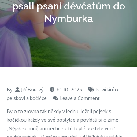
psali psaní děvčatům do
Nymburka
By
Jiří Borový
30. 10. 2025
Povídání o
on
pejskovi a kočičce
Leave a Comment
O
Bylo to zrovna tak někdy v lednu, leželi pejsek s
pejskovi
kočičkou každý ve své postýlce a povídali si o zimě.
a
„Nějak se mně ani nechce z té teplé postele ven,“
kočičce,