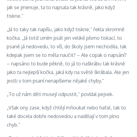
jak se jmenuje, ta to napsala tak krásně, jako když
tiskne.“
„Já to taky tak napíšu, jako když tiskne,“ řekla skromně
kočka. „Já totiž umím psát jen veliké písmo tiskací, to
psané já nedovedu, to víš, do školy jsem nechodila, tak
kdepak jsem se to měla naučit? – Ale copak o napsání?
– napsáno to bude pěkně, to já to naškrábu tak krásně
jako ta nejlepší kočka, jaká kdy na světě škrábala. Ale jen
jestli v tom psaní nenapíšeme nějaké chyby.“
„To už nám děti musejí odpustit,“ povídal pejsek.
„Však ony zase, když chtějí mňoukat nebo hafat, tak to
také docela dobře nedovedou a nadělají v tom plno
chyb.“