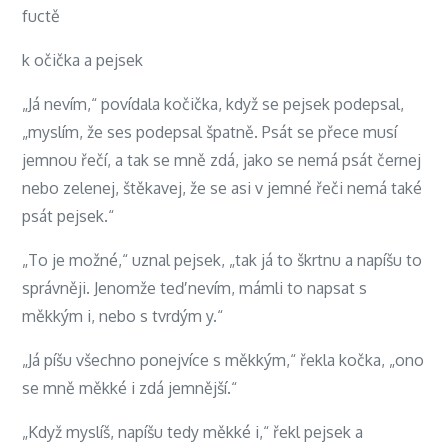
fuctě
k očička a pejsek
„Já nevím,“ povídala kočička, když se pejsek podepsal,
„myslím, že ses podepsal špatně. Psát se přece musí
jemnou řečí, a tak se mně zdá, jako se nemá psát černej
nebo zelenej, štěkavej, že se asi v jemné řeči nemá také
psát pejsek.“
„To je možné,“ uznal pejsek, „tak já to škrtnu a napíšu to
správněji. Jenomže teď nevím, mámli to napsat s
měkkým i, nebo s tvrdým y.“
„Já píšu všechno ponejvíce s měkkým,“ řekla kočka, „ono
se mně měkké i zdá jemnější.“
„Když myslíš, napíšu tedy měkké i,“ řekl pejsek a