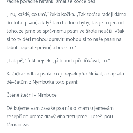
žádné pořádné hafání!“ smál se kočce pes.
„Inu, každý, co umí,“ řekla kočka. „Tak teď se raději dáme
do toho psaní, a když tam budou chyby, tak je to jen od
toho, že jsme se správnému psaní ve škole neučili. Však
si to ty děti mohou opravit; mohou si to naše psaní na
tabuli napsat správně a bude to.“
„Tak piš,“ řekl pejsek, „já ti budu předříkávat, co.“
Kočička sedla a psala, co jí pejsek předříkával, a napsala
děvčatům z Nymburka toto psaní:
Čtěné šlečni v Nimbuce
Dě kujeme vam zavaše psa ní a o znám u jemevám
žesepří do bremz dravý vína trefujeme. Totéš jdou
fámeiu vas