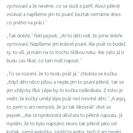
vychovaní a že nevíme, co se sluší a patří. Alou! pěkně
vstávat a napíšeme jim to psaní; beztak nemáme dnes
co jiného na práci.“
„Tak dobře,“ řekl pejsek. „Ať to děti vidí, že jsme dobře
vychovaní. Napíšeme jim krásné psaní. Ale psát to budeš
ty, to víš, já mám na to trochu těžkou ruku. Ale zato já ti
budu zas říkat, co tam máš napsat.“
„To se rozumí, že to budu psát já,“ chlubila se kočka.
„Když děti něco píšou a nejde jim to psaní pěkně, tak se
jim vždycky říká: Lépe by to kočka naškrábala. Z toho je
vidět, že kočky umějí lépe psát než mnohé děti.“ „A jejej,
to jsem si ani nemyslil, že jsi tak šikovná!“ divil se
pejsek. „Ale ta nymburská děvčata to pěkně napsala, já
myslím, že to bylo napsáno skoro tak pěkně jako od
koček, samá jednička, zvlášť ta jedna, teď už ani nevím,