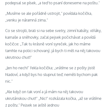
podepsal se písek, „a teď to psaní doneseme na poštu.“
„Musíme se ale pořádně ustrojit,“ povídala kočička,
„venku je náramná zima.“
Co se strojili, brali si na sebe svetry, zimní kabáty, vlňáky,
kamaše a sněhovky, začal pejsek počichávat a povídá
kočičce: „Tak tu krásně voní syreček, jak ho máme
tamhle na polici schovaný, já bych ti měl na něj takovou
ukrutnou chuť!“
„Jen ho nech!“ řekla kočička; „vrátíme se z pošty jistě
hladoví, a když bys ho slupnul teď, neměli bychom pak
nic.“
„Ale když on tak voní a já mám na něj takovou
ukrutánskou chuť!“ „Nic!“ rozkázala kočka, „až se vrátíme
z pošty.“ Pejsek se ještě jednou