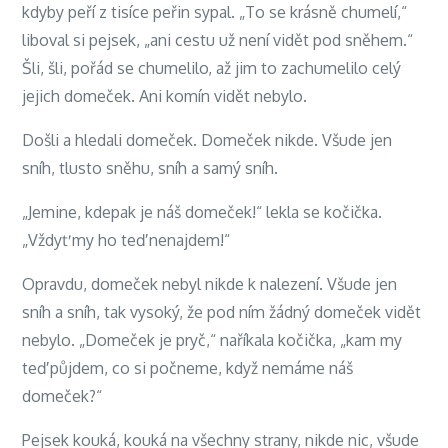
kdyby peří z tisíce peřin sypal. „To se krásně chumelí,“
liboval si pejsek, „ani cestu už není vidět pod sněhem.“
Šli, šli, pořád se chumelilo, až jim to zachumelilo celý
jejich domeček. Ani komín vidět nebylo.
Došli a hledali domeček. Domeček nikde. Všude jen
sníh, tlusto sněhu, sníh a samý sníh.
„Jemine, kdepak je náš domeček!“ lekla se kočička.
„Vždyť my ho teď nenajdem!“
Opravdu, domeček nebyl nikde k nalezení. Všude jen
sníh a sníh, tak vysoký, že pod ním žádný domeček vidět
nebylo. „Domeček je pryč,“ naříkala kočička, „kam my
teď půjdem, co si počneme, když nemáme náš
domeček?“
Pejsek kouká, kouká na všechny strany, nikde nic, všude