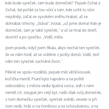
kde bude syreček, tam bude domeček!“ Pejsek čichal a
čichal, šel pořád za tou vůní a tam, kde ucítil tu vůni
nejsilněji, začal ve vysokém sněhu hrabat, až se
dohrabal střechy. „Sláva!“ zvolal, „už jsme doma! Kde je
domeček, tam je také syreček,“ a už se hnal do dveří,
dovnitř a po syrečku. „Vidíš, měla
jsem pravdu, když jsem říkala, abys nechal ten syreček,
že se nám hodí, až se vrátíme z pošty domů. Vidíš, teď
nám ten syreček zachránil život.“
Pěkně se spolu rozdělili, pejsek měl větší kousek,
kočička menší. Psaní bylo napsáno a na poště
odevzdáno, z města vedla špatná cesta, sníh s nimi
neměl cit, zasypal jim celý byt, našli však svůj domeček,
v tom domečku syreček, syreček snědli, vesele si při
tom vedli, hráli si na honěnou a na schovávanou, a na