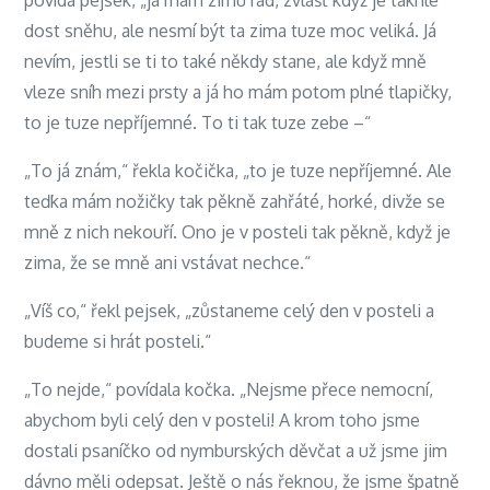
povídá pejsek, „já mám zimu rád, zvlášť když je takhle
jak
dost sněhu, ale nesmí být ta zima tuze moc veliká. Já
psali
nevím, jestli se ti to také někdy stane, ale když mně
psaní
vleze sníh mezi prsty a já ho mám potom plné tlapičky,
děvčatům
to je tuze nepříjemné. To ti tak tuze zebe –“
do
Nymburka
„To já znám,“ řekla kočička, „to je tuze nepříjemné. Ale
teďka mám nožičky tak pěkně zahřáté, horké, divže se
mně z nich nekouří. Ono je v posteli tak pěkně, když je
zima, že se mně ani vstávat nechce.“
„Víš co,“ řekl pejsek, „zůstaneme celý den v posteli a
budeme si hrát posteli.“
„To nejde,“ povídala kočka. „Nejsme přece nemocní,
abychom byli celý den v posteli! A krom toho jsme
dostali psaníčko od nymburských děvčat a už jsme jim
dávno měli odepsat. Ještě o nás řeknou, že jsme špatně