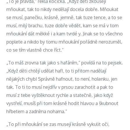
„To je pravda,“ řekla kočička. „Když děti zkoušejí
mňoukat, tak to nikdy nedělají docela dobře. Mňoukat
se musí, panečku, krásně, jemně, tak tuze tence, a to se
musí, milý brachu, tuze dobře vědět, kam se má v tom
mňoukání dát měkké i a kam tvrdé y. Jinak se to všechno
poplete a nikdo by tomu mňoukání pořádně nerozuměl,
co se tím vlastně chce říct.“
„To máš zrovna tak jako s hafáním,“ povídá na to pejsek.
„Když děti chtějí udělat haf!, to ti přitom nadělají
nějakých chyb! Správně hafnout, to není, holenku, jen
tak. To ti to musí nejdřív v prsou zarachotit a pak to
musí z tebe vyštěknout rychle a statečně, jako když
vystřelí, musíš při tom krásně hodit hlavou a škubnout
hřbetem a zadníma nohama.“
„To při mňoukání se zas musejí krásně vykulit oči,