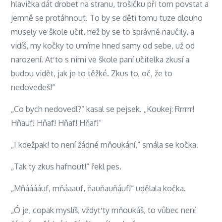
hlavička dát drobet na stranu, trošičku při tom povstat a
jemně se protáhnout. To by se děti tomu tuze dlouho
musely ve škole učit, než by se to správně naučily, a
vidíš, my kočky to umíme hned samy od sebe, už od
narození. Ať to s nimi ve škole paní učitelka zkusí a
budou vidět, jak je to těžké. Zkus to, oč, že to
nedovedeš!“
„Co bych nedovedl?“ kasal se pejsek. „Koukej: Rrrrrr!
Hňauf! Hňaf! Hňaf! Hňaf!“
„I kdežpak! to není žádné mňoukání,“ smála se kočka.
„Tak ty zkus hafnout!“ řekl pes.
„Mňááááuf, mňáaauf, ňauňauňáuf!“ udělala kočka.
„Ó je, copak myslíš, vždyť ty mňoukáš, to vůbec není