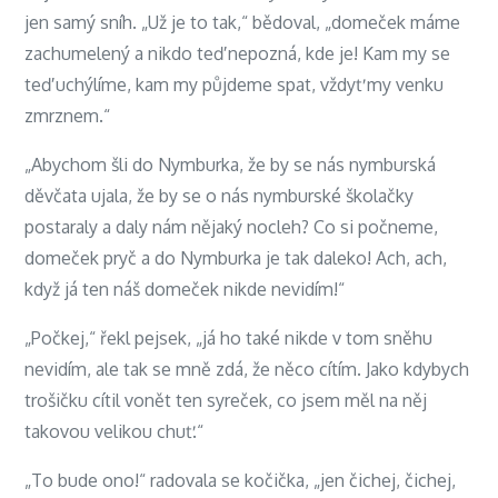
jen samý sníh. „Už je to tak,“ bědoval, „domeček máme
zachumelený a nikdo teď nepozná, kde je! Kam my se
teď uchýlíme, kam my půjdeme spat, vždyť my venku
zmrznem.“
„Abychom šli do Nymburka, že by se nás nymburská
děvčata ujala, že by se o nás nymburské školačky
postaraly a daly nám nějaký nocleh? Co si počneme,
domeček pryč a do Nymburka je tak daleko! Ach, ach,
když já ten náš domeček nikde nevidím!“
„Počkej,“ řekl pejsek, „já ho také nikde v tom sněhu
nevidím, ale tak se mně zdá, že něco cítím. Jako kdybych
trošičku cítil vonět ten syreček, co jsem měl na něj
takovou velikou chuť.“
„To bude ono!“ radovala se kočička, „jen čichej, čichej,