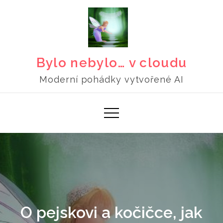
Skip
to
content
Bylo nebylo… v cloudu
Moderní pohádky vytvořené AI
O pejskovi a kočičce, jak